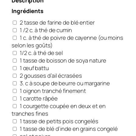
Description
Ingrédients
2 tasse de farine de blé entier
1 /2 c. à thé de cumin
1 c. à thé de poivre de cayenne (ou moins
selon les goûts)
1/2 c. à thé de sel
1 tasse de boisson de soya nature
1 œuf battu
2 gousses d’ail écrasées
3. c à soupe de beurre ou margarine
1 oignon tranché finement
1 carotte râpée
1 courgette coupée en deux et en
tranches fines
1 tasse de petits pois congelés
1 tasse de blé d’inde en grains congelé