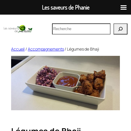
Les saveurs de Phanie
Aller
R
au
e
contenu
c
h
Accueil
/
Accompagnements
/ Légumes de Bhaji
e
r
c
h
e
r