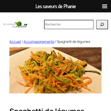
Les saveurs de Phanie
Aller
R
au
e
contenu
c
h
Accueil
/
Accompagnements
/ Spaghetti de légumes
e
r
c
h
e
r