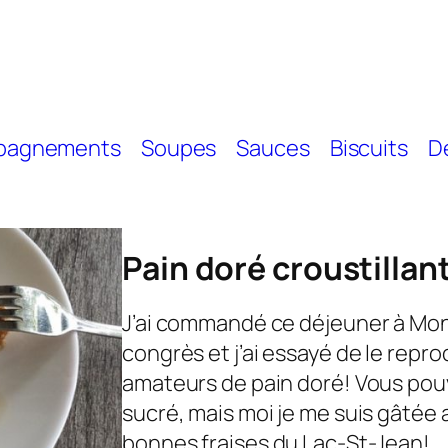
pagnements
Soupes
Sauces
Biscuits
D
Pain doré croustillant
J’ai commandé ce déjeuner à Mont
congrès et j’ai essayé de le repro
amateurs de pain doré! Vous pouv
sucré, mais moi je me suis gâtée 
bonnes fraises du Lac-St-Jean!