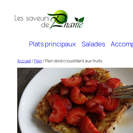
Aller
au
contenu
Plats principaux
Salades
Accom
Accueil
/
Pain
/ Pain doré croustillant aux fruits