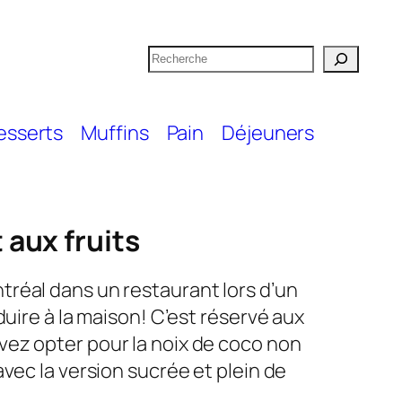
R
e
c
esserts
Muffins
Pain
Déjeuners
h
e
r
c
 aux fruits
h
e
réal dans un restaurant lors d’un
r
duire à la maison! C’est réservé aux
ez opter pour la noix de coco non
avec la version sucrée et plein de